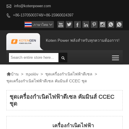

info@kotenpower.com
+86-13705003748/+86-15960024397









ภาษาไทย

Koten Power พลังสำหรับทุกความต้องการ!
Togg


>
προϊόν
>
ชุดเครื่องกำเนิดไฟฟ้าดีเซล
>
บ้าน
ชุดเครื่องกำเนิดไฟฟ้าดีเซล คัมมินส์ CCEC ชุด
ชุดเครื่องกำเนิดไฟฟ้าดีเซล คัมมินส์ CCEC
ชุด
เครื่องกำเนิดไฟฟ้า