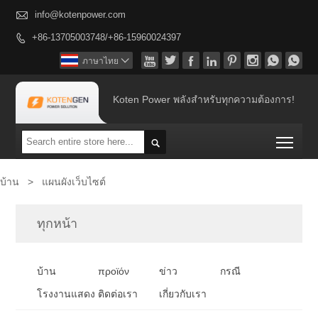

info@kotenpower.com
+86-13705003748/+86-15960024397









ภาษาไทย

Koten Power พลังสำหรับทุกความต้องการ!
Togg

บ้าน
>
แผนผังเว็บไซต์
ทุกหน้า
บ้าน
προϊόν
ข่าว
กรณี
โรงงานแสดง
ติดต่อเรา
เกี่ยวกับเรา