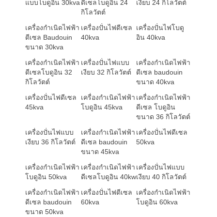
แบบโบดูอิน 30kva
ดีเซลโบดูอิน 24
เงียบ 24 กิโลวัตต์
กิโลวัตต์
เครื่องกำเนิดไฟฟ้า
เครื่องปั่นไฟดีเซล
เครื่องปั่นไฟโบดู
ดีเซล Baudouin
40kva
อิน 40kva
ขนาด 30kva
เครื่องกำเนิดไฟฟ้า
เครื่องปั่นไฟแบบ
เครื่องกำเนิดไฟฟ้า
ดีเซลโบดูอิน 32
เงียบ 32 กิโลวัตต์
ดีเซล baudouin
กิโลวัตต์
ขนาด 40kva
เครื่องปั่นไฟดีเซล
เครื่องกำเนิดไฟฟ้า
เครื่องกำเนิดไฟฟ้า
45kva
โบดูอิน 45kva
ดีเซล โบดูอิน
ขนาด 36 กิโลวัตต์
เครื่องปั่นไฟแบบ
เครื่องกำเนิดไฟฟ้า
เครื่องปั่นไฟดีเซล
เงียบ 36 กิโลวัตต์
ดีเซล baudouin
50kva
ขนาด 45kva
เครื่องกำเนิดไฟฟ้า
เครื่องกำเนิดไฟฟ้า
เครื่องปั่นไฟแบบ
โบดูอิน 50kva
ดีเซลโบดูอิน 40kw
เงียบ 40 กิโลวัตต์
เครื่องกำเนิดไฟฟ้า
เครื่องปั่นไฟดีเซล
เครื่องกำเนิดไฟฟ้า
ดีเซล baudouin
60kva
โบดูอิน 60kva
ขนาด 50kva