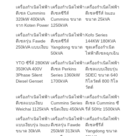
เครื่องกำเนิดไฟฟ้า
เครื่องกำเนิดไฟฟ้า
เครื่องกำเนิดไฟฟ้า
ดีเซล Cummins
ดีเซลซีรีส์
ดีเซลซีรีส์ Isuzu
320kW 400kVA
Cummins ขนาด
ขนาด 25kVA
จาก Koten Power
1250kVA
เครื่องกำเนิดไฟฟ้า
เครื่องกำเนิดไฟฟ้า
Kofo Series
ดีเซลรุ่น Fawde
ดีเซลซีรีส์
144KW 180KVA
250kVA แบบเงียบ
Yangdong ขนาด
ชุดเครื่องกำเนิด
50kVA
ไฟฟ้าดีเซลฉุกเฉิน
YTO ซีรี่ส์ 280KW
เครื่องกำเนิดไฟฟ้า
เครื่องกำเนิดไฟฟ้า
350KVA 400V
ดีเซล Perkins
ดีเซลแบบเงียบรุ่น
3Phase Silent
Series 1360kW
SDEC ขนาด 640
Diesel Genset
1700kVA
กิโลวัตต์ 800 กิโล
วัตต์
เครื่องกำเนิดไฟฟ้า
เครื่องกำเนิดไฟฟ้า
เครื่องกำเนิดไฟฟ้า
ดีเซลแบบเงียบ
Cummins Series
ดีเซล Cummins ซี
Weichai 1125kVA
ชนิดเงียบ 450kVA
รีส์ 50Hz 1500kVA
เครื่องกำเนิดไฟฟ้า
เครื่องกำเนิดไฟฟ้า
เครื่องกำเนิดไฟฟ้า
แบบเงียบรุ่น Isuzu
ดีเซลรุ่น Fawde
ดีเซลซีรีส์
ขนาด 30kVA
250kW 313kVA
Yangdong ขนาด