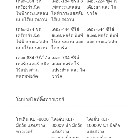
เดอะ-164 ชุด
เดอะ-184 ซีรีส์ 3
เดอะ-224 ชุด ไร้
เครื่องกำเนิด
เฟสกระแสสลับ
เดียงสา และ ได
ไฟฟ้ากระแสสลับ
ไฟฟ้ากระแสสลับ
ชาร์จ
แบบไร้แปรงถ่าน
ไร้แปรงถ่าน
เดอะ-274 ชุด
เดอะ-444 ซีรีส์
เดอะ-544 ซีรีส์
เครื่องกำเนิด
สแตมฟอร์ด พิมพ์
สแตมฟอร์ด พิมพ์
ไฟฟ้ากระแสสลับ
ไร้แปรงถ่าน และ
และ กระแสสลับ
แบบไร้แปรงถ่าน
ไดชาร์จ
เดอะ-634 ซีรีส์ อัล
เดอะ-734 ซีรีส์
เทอร์เนเตอร์ ชนิด
สแตมฟอร์ด ไร้
ไร้แปรงถ่าน
แปรงถ่าน และ ได
สแตมฟอร์ด
ชาร์จ
โมบายไลท์ติ้งทาวเวอร์
โคเต็น KLT-8000
โคเต็น KLT-
โคเต็น KLT-
มือถือ แสงสว่าง
8000V นำ มือถือ
10000V นำ มือถือ
ทาวเวอร์
แสงสว่าง
แสงสว่าง
ทาวเวอร์ ราคา
ทาวเวอร์ ขาย