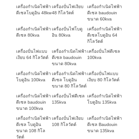
เครื่องกำเนิดไฟฟ้า
เครื่องปั่นไฟเงียบ
เครื่องกำเนิดไฟฟ้า
ดีเซลโบดูอิน 48kw
48 กิโลวัตต์
ดีเซล baudouin
ขนาด 60kva
เครื่องกำเนิดไฟฟ้า
เครื่องปั่นไฟโบดู
เครื่องกำเนิดไฟฟ้า
ดีเซล 80kva
อิน 80kva
ดีเซลโบดูอิน 64
กิโลวัตต์
เครื่องปั่นไฟแบบ
เครื่องกำเนิดไฟฟ้า
เครื่องปั่นไฟดีเซล
เงียบ 64 กิโลวัตต์
ดีเซล baudouin
100kva
ขนาด 80kva
เครื่องกำเนิดไฟฟ้า
เครื่องกำเนิดไฟฟ้า
เครื่องปั่นไฟแบบ
โบดูอิน 100kva
ดีเซล โบดูอิน
เงียบ 80 กิโลวัตต์
ขนาด 80 กิโลวัตต์
เครื่องกำเนิดไฟฟ้า
เครื่องปั่นไฟดีเซล
เครื่องกำเนิดไฟฟ้า
ดีเซล baudouin
135kva
โบดูอิน 135kva
ขนาด 100kva
เครื่องกำเนิดไฟฟ้า
เครื่องปั่นไฟเงียบ
เครื่องกำเนิดไฟฟ้า
ดีเซล โบดูอิน
108 กิโลวัตต์
ดีเซล Baudouin
ขนาด 108 กิโล
ขนาด 135kva
วัตต์