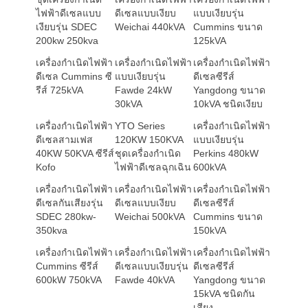
ไฟฟ้าดีเซลแบบ
ดีเซลแบบเงียบ
แบบเงียบรุ่น
เงียบรุ่น SDEC
Weichai 440kVA
Cummins ขนาด
200kw 250kva
125kVA
เครื่องกำเนิดไฟฟ้า
เครื่องกำเนิดไฟฟ้า
เครื่องกำเนิดไฟฟ้า
ดีเซล Cummins ซี
แบบเงียบรุ่น
ดีเซลซีรีส์
รีส์ 725kVA
Fawde 24kW
Yangdong ขนาด
30kVA
10kVA ชนิดเงียบ
เครื่องกำเนิดไฟฟ้า
YTO Series
เครื่องกำเนิดไฟฟ้า
ดีเซลสามเฟส
120KW 150KVA
แบบเงียบรุ่น
40KW 50KVA ซีรีส์
ชุดเครื่องกำเนิด
Perkins 480kW
Kofo
ไฟฟ้าดีเซลฉุกเฉิน
600kVA
เครื่องกำเนิดไฟฟ้า
เครื่องกำเนิดไฟฟ้า
เครื่องกำเนิดไฟฟ้า
ดีเซลกันเสียงรุ่น
ดีเซลแบบเงียบ
ดีเซลซีรีส์
SDEC 280kw-
Weichai 500kVA
Cummins ขนาด
350kva
150kVA
เครื่องกำเนิดไฟฟ้า
เครื่องกำเนิดไฟฟ้า
เครื่องกำเนิดไฟฟ้า
Cummins ซีรีส์
ดีเซลแบบเงียบรุ่น
ดีเซลซีรีส์
600kW 750kVA
Fawde 40kVA
Yangdong ขนาด
15kVA ชนิดกัน
เสียง