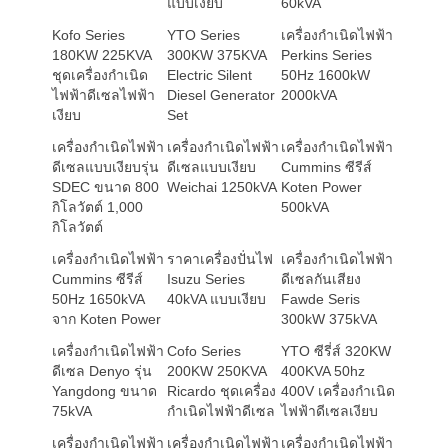
แบบเงียบ
60kVA
Kofo Series
YTO Series
เครื่องกำเนิดไฟฟ้า
180KW 225KVA
300KW 375KVA
Perkins Series
ชุดเครื่องกำเนิด
Electric Silent
50Hz 1600kW
ไฟฟ้าดีเซลไฟฟ้า
Diesel Generator
2000kVA
เงียบ
Set
เครื่องกำเนิดไฟฟ้า
เครื่องกำเนิดไฟฟ้า
เครื่องกำเนิดไฟฟ้า
ดีเซลแบบเงียบรุ่น
ดีเซลแบบเงียบ
Cummins ซีรีส์
SDEC ขนาด 800
Weichai 1250kVA
Koten Power
กิโลวัตต์ 1,000
500kVA
กิโลวัตต์
เครื่องกำเนิดไฟฟ้า
ราคาเครื่องปั่นไฟ
เครื่องกำเนิดไฟฟ้า
Cummins ซีรีส์
Isuzu Series
ดีเซลกันเสียง
50Hz 1650kVA
40kVA แบบเงียบ
Fawde Seris
จาก Koten Power
300kW 375kVA
เครื่องกำเนิดไฟฟ้า
Cofo Series
YTO ซีรี่ส์ 320KW
ดีเซล Denyo รุ่น
200KW 250KVA
400KVA 50hz
Yangdong ขนาด
Ricardo ชุดเครื่อง
400V เครื่องกำเนิด
75kVA
กำเนิดไฟฟ้าดีเซล
ไฟฟ้าดีเซลเงียบ
เครื่องกำเนิดไฟฟ้า
เครื่องกำเนิดไฟฟ้า
เครื่องกำเนิดไฟฟ้า