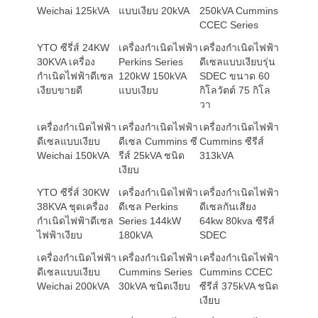
Weichai 125kVA
แบบเงียบ 20kVA
250kVA Cummins
CCEC Series
YTO ซีรี่ส์ 24KW
เครื่องกำเนิดไฟฟ้า
เครื่องกำเนิดไฟฟ้า
30KVA เครื่อง
Perkins Series
ดีเซลแบบเงียบรุ่น
กำเนิดไฟฟ้าดีเซล
120kW 150kVA
SDEC ขนาด 60
เงียบขายดี
แบบเงียบ
กิโลวัตต์ 75 กิโล
วา
เครื่องกำเนิดไฟฟ้า
เครื่องกำเนิดไฟฟ้า
เครื่องกำเนิดไฟฟ้า
ดีเซลแบบเงียบ
ดีเซล Cummins ซี
Cummins ซีรีส์
Weichai 150kVA
รีส์ 25kVA ชนิด
313kVA
เงียบ
YTO ซีรี่ส์ 30KW
เครื่องกำเนิดไฟฟ้า
เครื่องกำเนิดไฟฟ้า
38KVA ชุดเครื่อง
ดีเซล Perkins
ดีเซลกันเสียง
กำเนิดไฟฟ้าดีเซล
Series 144kW
64kw 80kva ซีรีส์
ไฟฟ้าเงียบ
180kVA
SDEC
เครื่องกำเนิดไฟฟ้า
เครื่องกำเนิดไฟฟ้า
เครื่องกำเนิดไฟฟ้า
ดีเซลแบบเงียบ
Cummins Series
Cummins CCEC
Weichai 200kVA
30kVA ชนิดเงียบ
ซีรีส์ 375kVA ชนิด
เงียบ