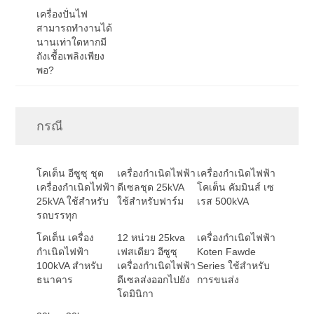
เครื่องปั่นไฟ
สามารถทำงานได้
นานเท่าใดหากมี
ถังเชื้อเพลิงเพียง
พอ?
กรณี
โคเต็น อีซูซุ ชุด
เครื่องกำเนิดไฟฟ้า
เครื่องกำเนิดไฟฟ้า
เครื่องกำเนิดไฟฟ้า
ดีเซลชุด 25kVA
โคเต็น คัมมินส์ เซ
25kVA ใช้สำหรับ
ใช้สำหรับฟาร์ม
เรส 500kVA
รถบรรทุก
โคเต็น เครื่อง
12 หน่วย 25kva
เครื่องกำเนิดไฟฟ้า
กำเนิดไฟฟ้า
เฟสเดียว อีซูซุ
Koten Fawde
100kVA สำหรับ
เครื่องกำเนิดไฟฟ้า
Series ใช้สำหรับ
ธนาคาร
ดีเซลส่งออกไปยัง
การขนส่ง
โดมินิกา