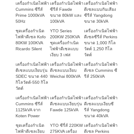
เครื่องกำเนิดไฟฟ้า
เครื่องกำเนิดไฟฟ้า
เครื่องกำเนิดไฟฟ้า
Cummins ซีรีส์
ซีรีส์ Fawde
ดีเซลแบบกันเสียง
Prime 1000kVA
ขนาด 80kW และ
ซีรีส์ Yangdong
50Hz
100kVA
ขนาด 30kVA
ชุดเครื่องกำเนิด
YTO Series
เครื่องกำเนิดไฟฟ้า
ไฟฟ้าดีเซล Kofo
200KW 250KVA
ดีเซลซีรีส์ Perkins
80KW 100KVA
ชุดเครื่องกำเนิด
ขนาด 1,000 กิโล
Ricardo Silent
ไฟฟ้าดีเซลแบบ
วัตต์ 1,250 กิโล
เงียบ 3 เฟส
วัตต์
เครื่องกำเนิดไฟฟ้า
เครื่องกำเนิดไฟฟ้า
เครื่องกำเนิดไฟฟ้า
ดีเซลแบบเงียบรุ่น
ดีเซลแบบเงียบ
ดีเซล Cummins ซี
SDEC ขนาด 440
Weichai 800kVA
รีส์ 250kVA
กิโลวัตต์-550 กิโล
วัตต์
เครื่องกำเนิดไฟฟ้า
เครื่องกำเนิดไฟฟ้า
เครื่องกำเนิดไฟฟ้า
Cummins ซีรีส์
ดีเซลแบบเงียบรุ่น
ดีเซลแบบเงียบซี
1125kVA จาก
Fawde 125kVA
รีส์ Yangdong
Koten Power
ขนาด 40kVA
ชุดเครื่องกำเนิด
YTO ซีรี่ส์ 220KW
เครื่องกำเนิดไฟฟ้า
ไฟฟ้าดีเซลเงียบ
275KVA เครื่อง
ดีเซล Perkins