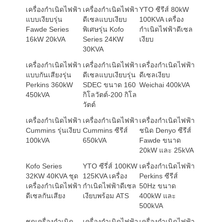
เครื่องกำเนิดไฟฟ้า
เครื่องกำเนิดไฟฟ้า
YTO ซีรีส์ 80kW
แบบเงียบรุ่น
ดีเซลแบบเงียบ
100KVA เครื่อง
Fawde Series
พิเศษรุ่น Kofo
กำเนิดไฟฟ้าดีเซล
16kW 20kVA
Series 24KW
เงียบ
30KVA
เครื่องกำเนิดไฟฟ้า
เครื่องกำเนิดไฟฟ้า
เครื่องกำเนิดไฟฟ้า
แบบกันเสียงรุ่น
ดีเซลแบบเงียบรุ่น
ดีเซลเงียบ
Perkins 360kW
SDEC ขนาด 160
Weichai 400kVA
450kVA
กิโลวัตต์-200 กิโล
วัตต์
เครื่องกำเนิดไฟฟ้า
เครื่องกำเนิดไฟฟ้า
เครื่องกำเนิดไฟฟ้า
Cummins รุ่นเงียบ
Cummins ซีรีส์
ชนิด Denyo ซีรีส์
100kVA
650kVA
Fawde ขนาด
20kW และ 25kVA
Kofo Series
YTO ซีรี่ส์ 100KW
เครื่องกำเนิดไฟฟ้า
32KW 40KVA ชุด
125KVA เครื่อง
Perkins ซีรีส์
เครื่องกำเนิดไฟฟ้า
กำเนิดไฟฟ้าดีเซล
50Hz ขนาด
ดีเซลกันเสียง
เงียบพร้อม ATS
400kW และ
500kVA
ชุดเครื่องกำเนิด
เครื่องกำเนิดไฟฟ้า
เครื่องกำเนิดไฟฟ้า