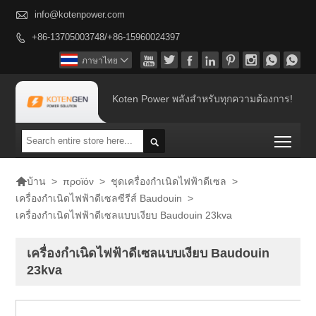

info@kotenpower.com
+86-13705003748/+86-15960024397









ภาษาไทย

Koten Power พลังสำหรับทุกความต้องการ!
Togg


>
προϊόν
>
ชุดเครื่องกำเนิดไฟฟ้าดีเซล
>
บ้าน
เครื่องกำเนิดไฟฟ้าดีเซลซีรีส์ Baudouin
>
เครื่องกำเนิดไฟฟ้าดีเซลแบบเงียบ Baudouin 23kva
เครื่องกำเนิดไฟฟ้าดีเซลแบบเงียบ Baudouin
23kva