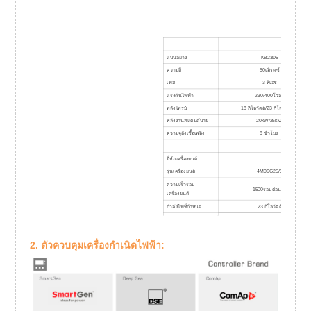
เครื
แบบอย่าง
KB23D5
ความถี่
50เฮิรตซ์
เฟส
3 พีเอช
แรงดันไฟฟ้า
230/400โวลต์
พลังไพรม์
18 กิโลวัตต์/23 กิโลวัตต์วีเอ
พลังงานสแตนด์บาย
20kW/25kVA
ความจุถังเชื้อเพลิง
8 ชั่วโมง
ปฏิ
ยี่ห้อเครื่องยนต์
รุ่นเครื่องยนต์
4M06G25/5
ความเร็วรอบ
1500รอบต่อนาที
เครื่องยนต์
กำลังไฟที่กำหนด
23 กิโลวัตต์
จำนวนกระบอกสูบ
เจาะ
2. ตัวควบคุมเครื่องกำเนิดไฟฟ้า:
สต็อค
การเคลื่อนย้าย
อัตราสิ้นเปลื
พลังไพรม์ 100%
6.1
พลังหลัก 75%
4.5
พลังหลัก 50%
3.2