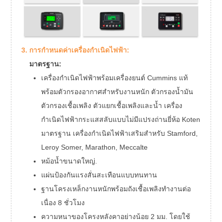
ไ
ยี่ห้อไดชาร์จ
โคเทน/เลอร
ตัว
ยี่ห้อตัวควบคุม
สมาร์ทเ
ขนาดและน้ำ
3. การกำหนดค่าเครื่องกำเนิดไฟฟ้า:
หรี่แสง
2100
น้ำหนัก
มาตรฐาน:
เครื่องกำเนิดไฟฟ้าพร้อมเครื่องยนต์ Cummins แท้
พร้อมตัวกรองอากาศสำหรับงานหนัก ตัวกรองน้ำมัน
ตัวกรองเชื้อเพลิง ตัวแยกเชื้อเพลิงและน้ำ เครื่อง
กำเนิดไฟฟ้ากระแสสลับแบบไม่มีแปรงถ่านยี่ห้อ Koten
มาตรฐาน เครื่องกำเนิดไฟฟ้าเสริมสำหรับ Stamford,
Leroy Somer, Marathon, Meccalte
หม้อน้ำขนาดใหญ่.
แผ่นป้องกันแรงสั่นสะเทือนแบบทนทาน
ฐานโครงเหล็กงานหนักพร้อมถังเชื้อเพลิงทำงานต่อ
เนื่อง 8 ชั่วโมง
ความหนาของโครงหลังคาอย่างน้อย 2 มม. โดยใช้