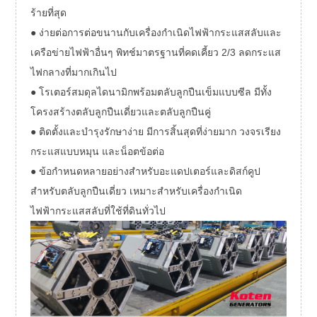
ร้ายที่สุด
● ง่ายต่อการต่อขนานกับเครื่องกำเนิดไฟฟ้ากระแสสลับและ
เครือข่ายไฟฟ้าอื่นๆ พิทช์มาตรฐานที่คดเคี้ยว 2/3 ลดกระแส
ไฟกลางที่มากเกินไป
● โรเตอร์สมดุลไดนามิกพร้อมตลับลูกปืนเข็มแบบซีล มีทั้ง
โครงสร้างตลับลูกปืนเดี่ยวและตลับลูกปืนคู่
● ติดตั้งและบำรุงรักษาง่าย มีการสิ้นสุดที่ง่ายมาก วงจรเรียง
กระแสแบบหมุน และน็อตข้อต่อ
● ข้อกำหนดหลายอย่างสำหรับอะแดปเตอร์และดิสก์คูป
สำหรับตลับลูกปืนเดี่ยว เหมาะสำหรับเครื่องกำเนิด
ไฟฟ้ากระแสสลับที่ใช้ที่ดินทั่วไป