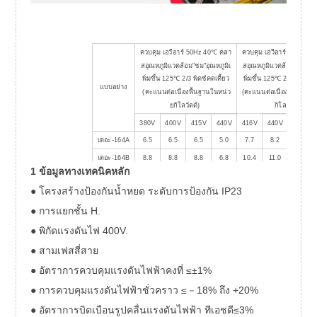
ควบคุม เอวีอาร์ 50Hz 40
℃
คลา
ควบคุม เอวีอาร์ 60Hz 40
สอุณหภูมิแวดล้อม"ชม"อุณหภูมิเ
สอุณหภูมิแวดล้อม"ชม"อุณ
พิ่มขึ้น 125
℃
2/3 พิตช์คดเคี้ยว
พิ่มขึ้น 125
℃
2/3 พิตช์คดเ
แบบอย่าง
(คะแนนต่อเนื่องพื้นฐานในหน่ว
(คะแนนต่อเนื่องพื้นฐานใ
ยกิโลวัตต์)
กิโลวัตต์)
380V
400V
415V
440V
416V
440V
460V
เดอะ-164A
6.5
6.5
6.5
5.0
7.7
8.2
8.2
เดอะ-164B
8.8
8.8
8.8
6.8
10.4
11.0
11.0
1 ข้อมูลทางเทคนิคหลัก
เดอะ-164C
10.8
10.8
10.8
8.8
12.8
13.5
13.5
● โครงสร้างป้องกันน้ำหยด ระดับการป้องกัน IP23
เดอะ-164D
12.8
12.8
12.8
10.8
15.1
16.0
16.0
● การแยกชั้น H.
● พิกัดแรงดันไฟ 400V.
● สามเฟสสี่สาย
● อัตราการควบคุมแรงดันไฟฟ้าคงที่ ≤±1%
● การควบคุมแรงดันไฟฟ้าชั่วคราว ≤－18% ถึง +20%
● อัตราการบิดเบือนรูปคลื่นแรงดันไฟฟ้า ทีเอชดี≤3%