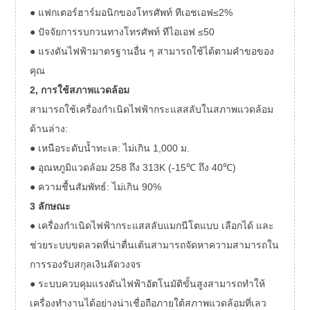
● แฟกเตอร์ฮาร์มอนิกของโทรศัพท์ ทีเอชเอฟ≤2%
● ปัจจัยการรบกวนทางโทรศัพท์ ทีไอเอฟ ≤50
● แรงดันไฟฟ้ามาตรฐานอื่น ๆ สามารถใช้ได้ตามคำขอของ
คุณ
2, การใช้สภาพแวดล้อม
สามารถใช้เครื่องกำเนิดไฟฟ้ากระแสสลับในสภาพแวดล้อม
ด้านล่าง:
● เหนือระดับน้ำทะเล: ไม่เกิน 1,000 ม.
● อุณหภูมิแวดล้อม 258 ถึง 313K (-15℃ ถึง 40℃)
● ความชื้นสัมพัทธ์: ไม่เกิน 90%
3 ลักษณะ
● เครื่องกำเนิดไฟฟ้ากระแสสลับแมกนีโตแบบ เลือกได้ และ
ช่วยระบบขดลวดที่น่าตื่นเต้นสามารถจัดหาความสามารถใน
การรองรับสกุลเงินลัดวงจร
● ระบบควบคุมแรงดันไฟฟ้าอัตโนมัติขั้นสูงสามารถทำให้
เครื่องทำงานได้อย่างน่าเชื่อถือภายใต้สภาพแวดล้อมที่เลว