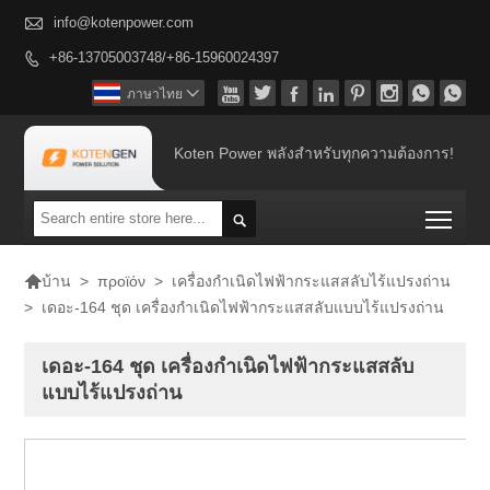

info@kotenpower.com
+86-13705003748/+86-15960024397









ภาษาไทย

Koten Power พลังสำหรับทุกความต้องการ!
Togg


>
προϊόν
>
เครื่องกำเนิดไฟฟ้ากระแสสลับไร้แปรงถ่าน
บ้าน
>
เดอะ-164 ชุด เครื่องกำเนิดไฟฟ้ากระแสสลับแบบไร้แปรงถ่าน
เดอะ-164 ชุด เครื่องกำเนิดไฟฟ้ากระแสสลับ
แบบไร้แปรงถ่าน