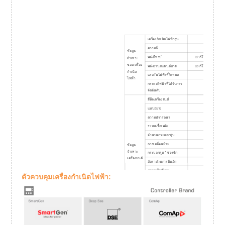
เครื่องกำเนิดไฟฟ้ารุ่น
KP15D
ความถี่
50เฮิรตซ
ข้อมูล
พลังไพรม์
12 กิโลวัตต์
จำเพาะ
ของเครื่อง
พลังงานสแตนด์บาย
13 กิโลวัตต์
กำเนิด
แรงดันไฟฟ้าที่กำหนด
400/230โว
ไฟฟ้า
กระแสไฟฟ้าที่ได้รับการ
21.6ก
จัดอันดับ
ยี่ห้อเครื่องยนต์
แบบอย่าง
ความปรารถนา
ระบบเชื้อเพลิง
จำนวนกระบอกสูบ
การเคลื่อนย้าย
ข้อมูล
จำเพาะ
กระบอกสูบ * ช่วงชัก
เครื่องยนต์
อัตราส่วนการบีบอัด
ความเร็วที่เรท
1500รอบต่อ
ตัวควบคุมเครื่องกำเนิดไฟฟ้า:
กำลังไฟพิกัด (พร้อม
13.7 กิโลว
พัดลม)
ประเภทผู้ว่าราชการ
สตาร์ทมอเตอร์
โคเทน KA-
ยี่ห้อไดชาร์จ
สแตมฟอร์ด 