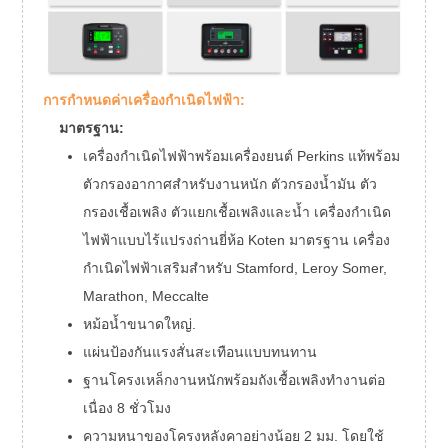
เฟส
แรงดันไฟฟ้า
400/230โว
ประเภทสายไฟ
แบริ่ง
ข้อมูล
ปัจจัยกำลังงาน
จำเพาะ
การกำหนดค่าเครื่องกำเนิดไฟฟ้า:
ของได
ความถี่
50เฮิรตซ
ชาร์จ
พลังไพรม์
12 กิโลวั
มาตรฐาน:
ประเภทตัวกระตุ้น
เครื่องกำเนิดไฟฟ้าพร้อมเครื่องยนต์ Perkins แท้พร้อม
การควบคุมแรงดันไฟฟ้า
ระดับการป้องกัน
ตัวกรองอากาศสำหรับงานหนัก ตัวกรองน้ำมัน ตัว
เกรดฉนวนไฟฟ้า
ระดับความสูง
กรองเชื้อเพลิง ตัวแยกเชื้อเพลิงและน้ำ เครื่องกำเนิด
ไฟฟ้าแบบไร้แปรงถ่านยี่ห้อ Koten มาตรฐาน เครื่อง
กำเนิดไฟฟ้าเสริมสำหรับ Stamford, Leroy Somer,
Marathon, Meccalte
หม้อน้ำขนาดใหญ่.
แผ่นป้องกันแรงสั่นสะเทือนแบบทนทาน
ฐานโครงเหล็กงานหนักพร้อมถังเชื้อเพลิงทำงานต่อ
เนื่อง 8 ชั่วโมง
ความหนาของโครงหลังคาอย่างน้อย 2 มม. โดยใช้