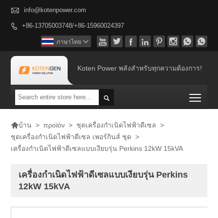

info@kotenpower.com
+86-13705003748/+86-15960024397









ภาษาไทย

Koten Power พลังสำหรับทุกความต้องการ!
Togg


>
προϊόν
>
ชุดเครื่องกำเนิดไฟฟ้าดีเซล
>
บ้าน
ชุดเครื่องกำเนิดไฟฟ้าดีเซล เพอร์กินส์ ชุด
>
เครื่องกำเนิดไฟฟ้าดีเซลแบบเงียบรุ่น Perkins 12kW 15kVA
เครื่องกำเนิดไฟฟ้าดีเซลแบบเงียบรุ่น Perkins
12kW 15kVA