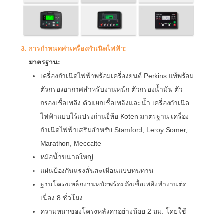
เฟส
แรงดันไฟฟ้า
400/230โว
ประเภทสายไฟ
แบริ่ง
ข้อมูล
ปัจจัยกำลังงาน
จำเพาะ
3. การกำหนดค่าเครื่องกำเนิดไฟฟ้า:
ของได
ความถี่
50เฮิรตซ
ชาร์จ
พลังไพรม์
36กิโลวัต
มาตรฐาน:
ประเภทตัวกระตุ้น
เครื่องกำเนิดไฟฟ้าพร้อมเครื่องยนต์ Perkins แท้พร้อม
การควบคุมแรงดันไฟฟ้า
ระดับการป้องกัน
ตัวกรองอากาศสำหรับงานหนัก ตัวกรองน้ำมัน ตัว
เกรดฉนวนไฟฟ้า
ระดับความสูง
กรองเชื้อเพลิง ตัวแยกเชื้อเพลิงและน้ำ เครื่องกำเนิด
ไฟฟ้าแบบไร้แปรงถ่านยี่ห้อ Koten มาตรฐาน เครื่อง
กำเนิดไฟฟ้าเสริมสำหรับ Stamford, Leroy Somer,
Marathon, Meccalte
หม้อน้ำขนาดใหญ่.
แผ่นป้องกันแรงสั่นสะเทือนแบบทนทาน
ฐานโครงเหล็กงานหนักพร้อมถังเชื้อเพลิงทำงานต่อ
เนื่อง 8 ชั่วโมง
ความหนาของโครงหลังคาอย่างน้อย 2 มม. โดยใช้