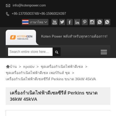

info@kotenpower.com
+86-13705003748/+86-15960024397









ภาษาไทย

Koten Power พลังสำหรับทุกความต้องการ!
Togg


>
προϊόν
>
ชุดเครื่องกำเนิดไฟฟ้าดีเซล
>
บ้าน
ชุดเครื่องกำเนิดไฟฟ้าดีเซล เพอร์กินส์ ชุด
>
เครื่องกำเนิดไฟฟ้าดีเซลซีรีส์ Perkins ขนาด 36kW 45kVA
เครื่องกำเนิดไฟฟ้าดีเซลซีรีส์ Perkins ขนาด
36kW 45kVA