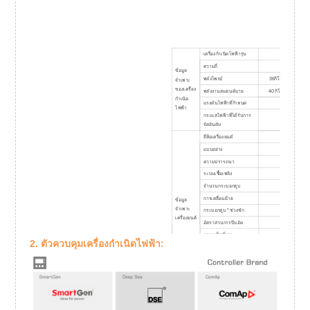
เครื่องกำเนิดไฟฟ้ารุ่น
KP45D
ความถี่
50เฮิรตซ
ข้อมูล
พลังไพรม์
36กิโลวัตต์
จำเพาะ
ของเครื่อง
พลังงานสแตนด์บาย
40 กิโลวัตต์
กำเนิด
แรงดันไฟฟ้าที่กำหนด
400/230โว
ไฟฟ้า
กระแสไฟฟ้าที่ได้รับการ
64.8 ก.
จัดอันดับ
ยี่ห้อเครื่องยนต์
แบบอย่าง
ความปรารถนา
ระบบเชื้อเพลิง
จำนวนกระบอกสูบ
การเคลื่อนย้าย
ข้อมูล
จำเพาะ
กระบอกสูบ * ช่วงชัก
เครื่องยนต์
อัตราส่วนการบีบอัด
ความเร็วที่เรท
1500รอบต่อ
2. ตัวควบคุมเครื่องกำเนิดไฟฟ้า:
กำลังไฟพิกัด (พร้อม
42.2 กิโลว
พัดลม)
ประเภทผู้ว่าราชการ
สตาร์ทมอเตอร์
คอตตอน KA
ยี่ห้อไดชาร์จ
สแตมฟอร์ด U